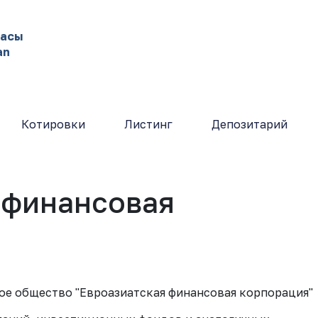
жасы
an
Котировки
Листинг
Депозитарий
 финансовая
е общество "Евроазиатская финансовая корпорация"