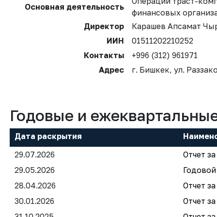
Операции траст-ком
Основная деятельность
финансовых организ
Директор
Карашев Апсамат Чы
ИИН
01511202210252
Контакты
+996 (312) 961971
Адрес
г. Бишкек, ул. Раззак
Годовые и ежеквартальны
Дата раскрытия
Наимен
29.07.2026
Отчет за
29.05.2026
Годовой 
28.04.2026
Отчет за
30.01.2026
Отчет за
31.10.2025
Отчет за