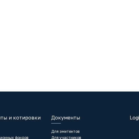
ты и котировки
Документы
Log
Для эмитентов
ционных фондов
Для участников