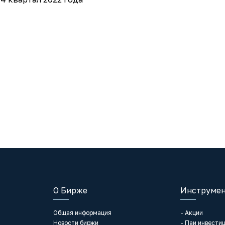
О Бирже
Инструмен
Общая информация
- Акции
Новости биржи
- Паи инвести